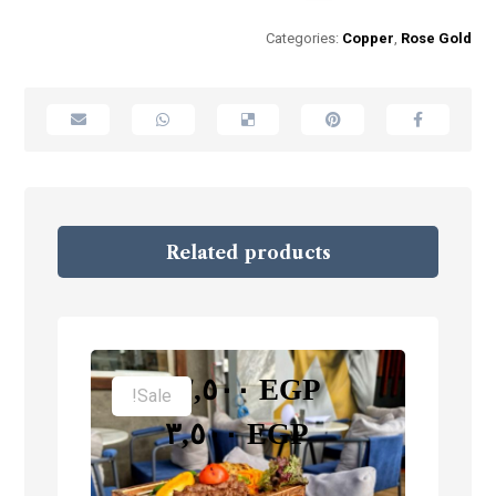
Categories:
Copper
,
Rose Gold
Related products
–
٢,٥٠٠
EGP
Sale!
٣,٥٠٠
EGP