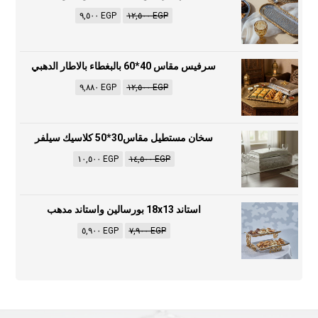
٩,٥٠٠
EGP
١٢,٥٠٠
EGP
سرفيس مقاس 40*60 بالبغطاء بالاطار الدهبي
٩,٨٨٠
EGP
١٢,٥٠٠
EGP
سخان مستطيل مقاس30*50 كلاسيك سيلفر
١٠,٥٠٠
EGP
١٤,٥٠٠
EGP
استاند 18x13 بورسالين واستاند مدهب
٥,٩٠٠
EGP
٧,٩٠٠
EGP