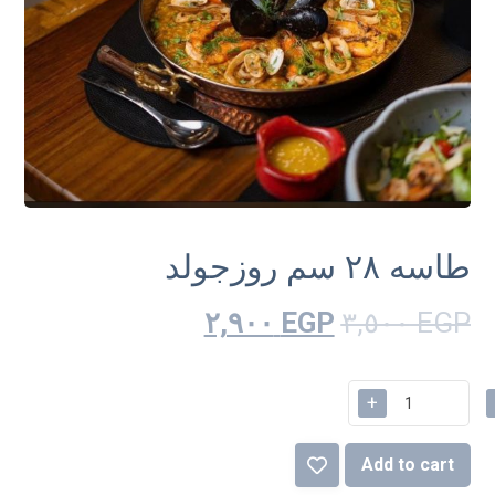
طاسه ٢٨ سم روزجولد
٢,٩٠٠
EGP
٣,٥٠٠
EGP
+
Add to cart