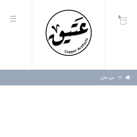
0
من نحن
خبرة
لسنوات