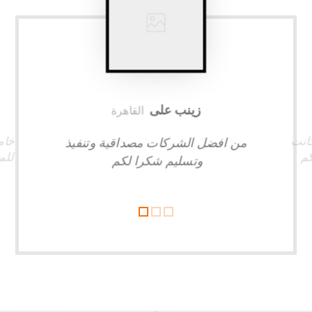
زینب علی
القاهرة
كانت
خام
من افضل الشركات مصداقية وتنفيذ
كم
للم
وتسليم شكرا لكم