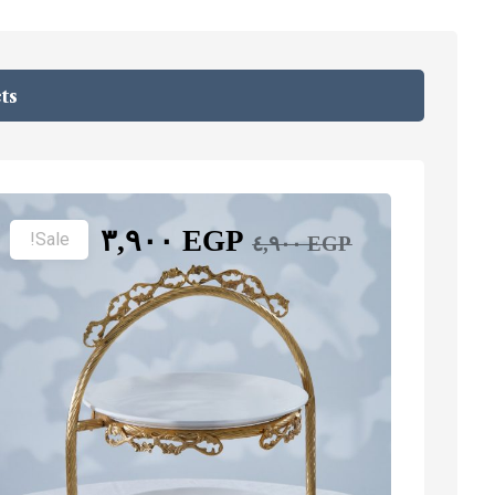
ts
٣,٩٠٠
EGP
Sale!
٤,٩٠٠
EGP