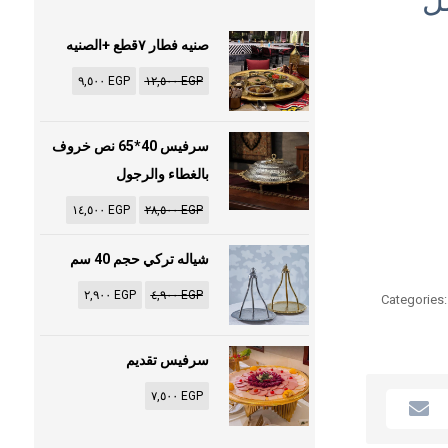
ل
صنيه فطار ٧قطع +الصنيه
٩,٥٠٠
EGP
١٢,٥٠٠
EGP
سرفيس 40*65 نص خروف
بالغطاء والرجول
١٤,٥٠٠
EGP
٢٨,٥٠٠
EGP
شياله تركي حجم 40 سم
٢,٩٠٠
EGP
٤,٩٠٠
EGP
Categories
سرفيس تقديم
٧,٥٠٠
EGP