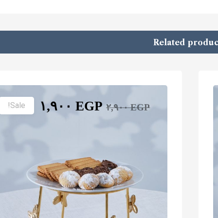
Related produc
١,٩٠٠
EGP
Sale!
٢,٩٠٠
EGP