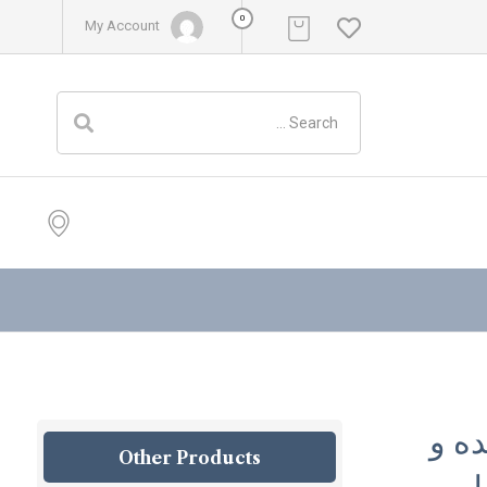
0
My Account
ه و
Other Products