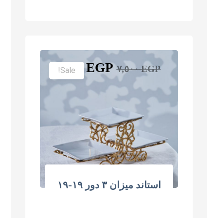
٥,٩٠٠
EGP
٧,٥٠٠
EGP
Sale!
استاند ميزان ٣ دور ١٩-١٩