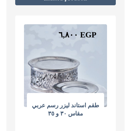
٦,٨٠٠
EGP
طقم استاند ليزر رسم عربي
مقاس ٣٠ و ٣٥