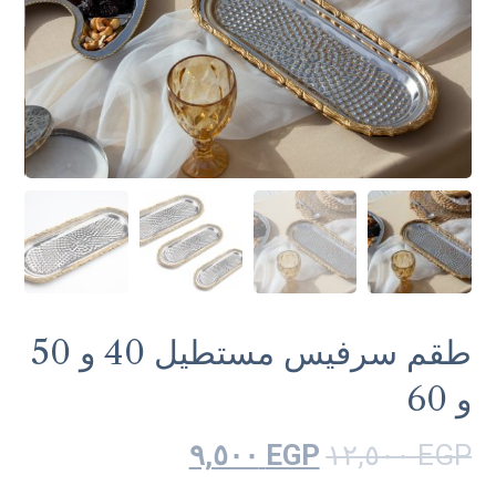
طقم سرفيس مستطيل 40 و 50
و 60
٩,٥٠٠
EGP
١٢,٥٠٠
EGP