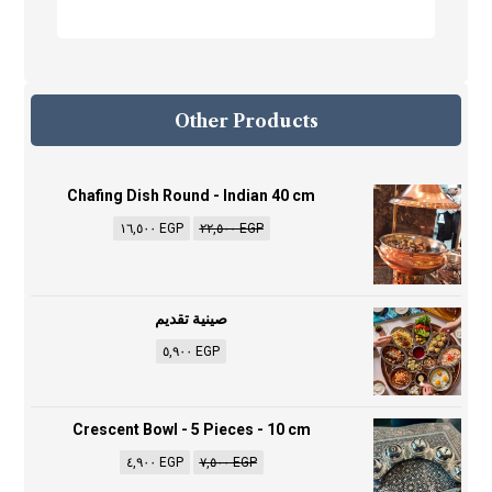
Other Products
Chafing Dish Round - Indian 40 cm
١٦,٥٠٠
EGP
٢٢,٥٠٠
EGP
صينية تقديم
٥,٩٠٠
EGP
Crescent Bowl - 5 Pieces - 10 cm
٤,٩٠٠
EGP
٧,٥٠٠
EGP