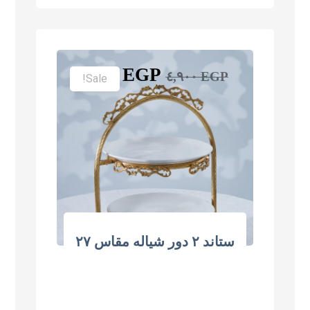
٣,٩٠٠
EGP
٤,٩٠٠
EGP
Sale!
ستاند ٢ دور شياله مقاس ٢٧