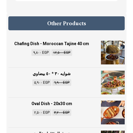
Other Products
Chafing Dish - Moroccan Tajine 40 cm
٩,٨٠٠
EGP
١٢,٥٠٠
EGP
شوايه ٣٠ * ٥٠ بيضاوي
٥,٩٠٠
EGP
٦,٩٠٠
EGP
Oval Dish - 20x30 cm
٢,٥٠٠
EGP
٣,٢٠٠
EGP