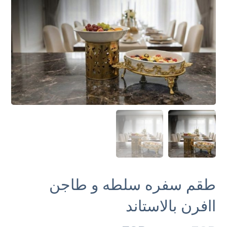
طقم سفره سلطه و طاجن
اافرن بالاستاند