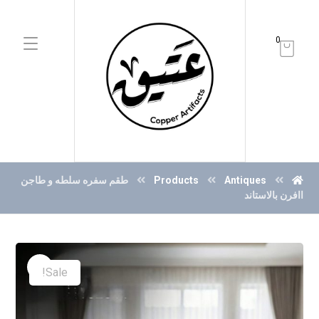
0
Antiques
Products
طقم سفره سلطه و طاجن
اافرن بالاستاند
Sale!