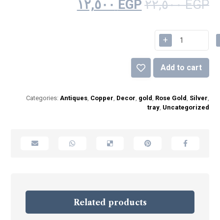
١٢,٥٠٠
EGP
٢٢,٥٠٠
EGP
+
Add to cart
Categories:
Antiques
,
Copper
,
Decor
,
gold
,
Rose Gold
,
Silver
,
tray
,
Uncategorized
Related products