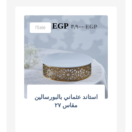
٢,٩٠٠
EGP
٣,٩٠٠
EGP
Sale!
استاند عثماني بالبورسالين
مقاس ٢٧